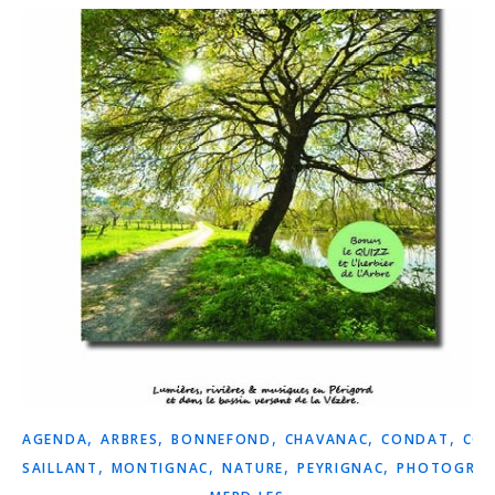
,
,
,
,
,
AGENDA
ARBRES
BONNEFOND
CHAVANAC
CONDAT
COR
,
,
,
,
SAILLANT
MONTIGNAC
NATURE
PEYRIGNAC
PHOTOGRAP