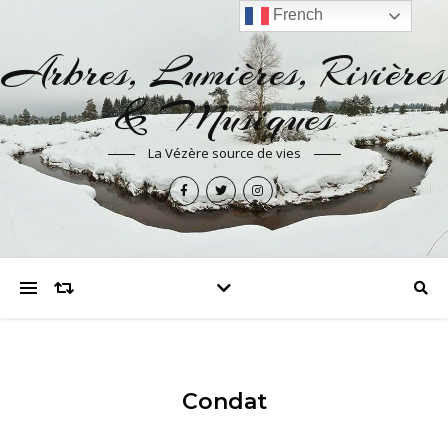
French
Arbres, Lumières, Rivières
& Musiques
La Vézère source de vies
Condat