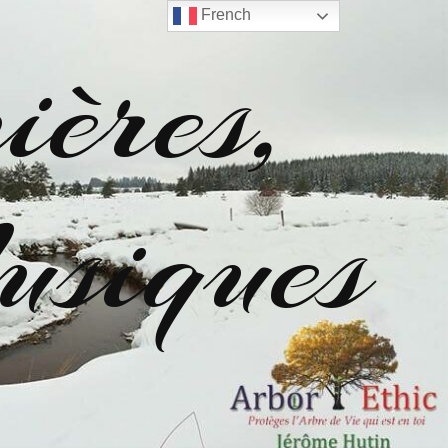
French
ères,
siques