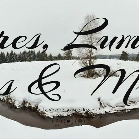
es, Lumi
res & Mu
La Vézère source de vies