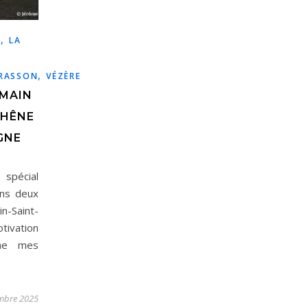
,
E
LA
,
RASSON
VÉZÈRE
UMAIN
CHÊNE
GNE
spécial
ans deux
n-Saint-
tivation
he mes
mbre 2025