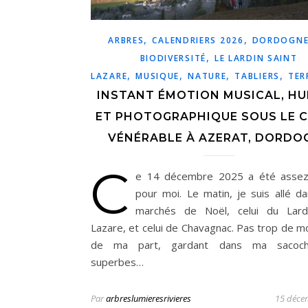
,
,
ARBRES
CALENDRIERS 2026
DORDOGN
,
BIODIVERSITÉ
LE LARDIN SAINT
,
,
,
,
LAZARE
MUSIQUE
NATURE
TABLIERS
TER
INSTANT ÉMOTION MUSICAL, H
ET PHOTOGRAPHIQUE SOUS LE 
VÉNÉRABLE À AZERAT, DORDO
C
e 14 décembre 2025 a été assez 
pour moi. Le matin, je suis allé d
marchés de Noël, celui du Lardi
Lazare, et celui de Chavagnac. Pas trop de mo
de ma part, gardant dans ma sacoc
superbes…
Par
arbreslumieresrivieres
15 déce