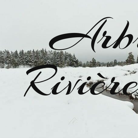
Arbr
Riviè