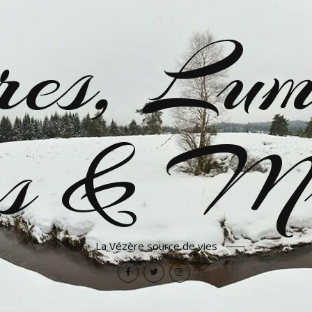
es, Lumi
res & Mu
La Vézère source de vies