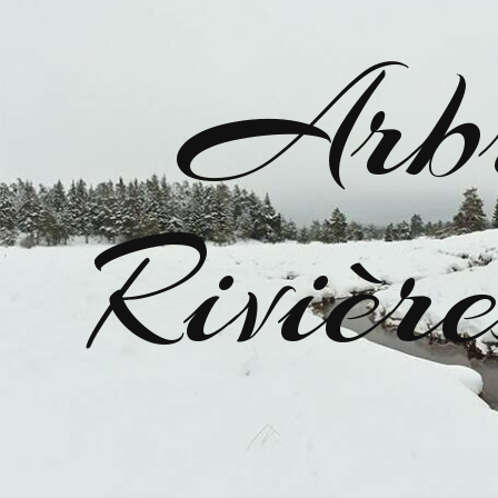
Arbr
Riviè