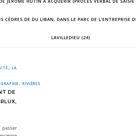
E JÉRÔME HUTIN À ACQUÉRIR (PROCÈS VERBAL DE SAISIE 
IS CÈDRES DE DU LIBAN, DANS LE PARC DE L’ENTREPRISE
LAVILLEDIEU (24)
,
SITÉ
LA
,
GRAPHIE
RIVIÈRES
NT DE
ARLUX,
s passer
ancienne