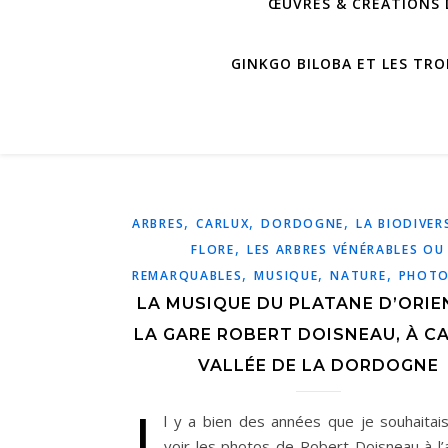
ŒUVRES & CRÉATIONS D
GINKGO BILOBA ET LES TRO
,
,
,
ARBRES
CARLUX
DORDOGNE
LA BIODIVER
,
FLORE
LES ARBRES VÉNÉRABLES OU
,
,
,
REMARQUABLES
MUSIQUE
NATURE
PHOTO
LA MUSIQUE DU PLATANE D’ORIE
LA GARE ROBERT DOISNEAU, À C
VALLÉE DE LA DORDOGNE
I
l y a bien des années que je souhaitai
voir les photos de Robert Doisneau à l’