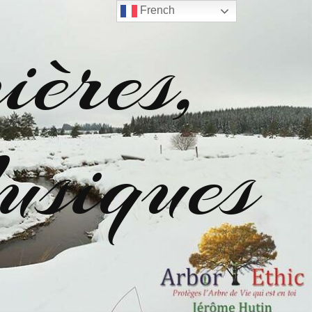
French
ères,
siques