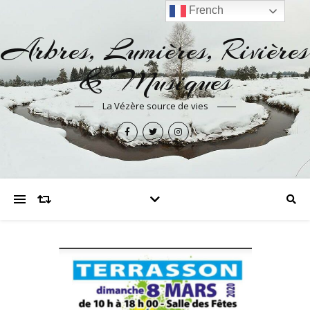
French
Arbres, Lumières, Rivières
& Musiques
La Vézère source de vies