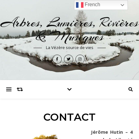
French
Arbres, Lumières, Rivières
& Musiques
La Vézère source de vies
CONTACT
Jérôme Hutin – 4