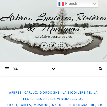
French
Arbres, Lumières, Rivières
& Musiques
La Vézère source de vies
,
,
,
,
ARBRES
CARLUX
DORDOGNE
LA BIODIVERSITÉ
LA
,
FLORE
LES ARBRES VÉNÉRABLES OU
,
,
,
,
REMARQUABLES
MUSIQUE
NATURE
PHOTOGRAPHIE
RIVIÈ