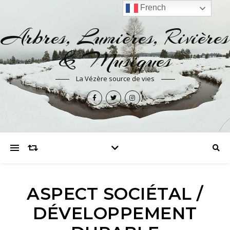
French
Arbres, Lumières, Rivières
& Musiques
La Vézère source de vies
ASPECT SOCIÉTAL /
DÉVELOPPEMENT