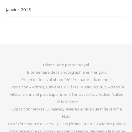
janvier 2018
Thème Bard par
WP Royal
.
Bicentenaire de la photographie en Périgord
Projet de festival photo “Vézère nature du monde”
Exposition « Arbres, Lumières, Rivières, Musiques 2025 » dans la
ville ancienne et parc Laplanche à Terrasson-Lavilledieu, Vallée
de la Vézère
Exposition “Arbres, Lumières, Rivières & Musiques” de Jérôme
Hutin
La Vézère source de vies
Qui est Jérôme Hutin ?
Galeries photos
Tv’Vézère expressions (vidéos reportages & interviews le long de