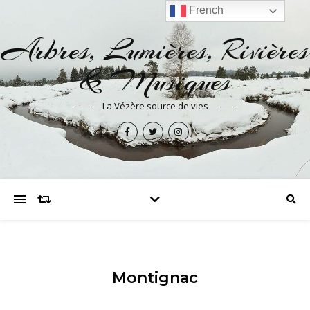
French
Arbres, Lumières, Rivières
& Musiques
La Vézère source de vies
Montignac