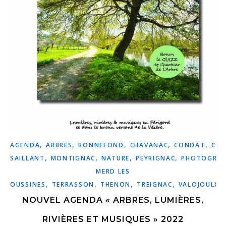
,
,
,
,
,
AGENDA
ARBRES
BONNEFOND
CHAVANAC
CONDAT
COR
,
,
,
,
SAILLANT
MONTIGNAC
NATURE
PEYRIGNAC
PHOTOGRAP
MERD LES
,
,
,
,
,
OUSSINES
TERRASSON
THENON
TREIGNAC
VALOJOULX
NOUVEL AGENDA « ARBRES, LUMIÈRES,
RIVIÈRES ET MUSIQUES » 2022