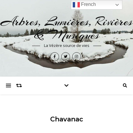
French
Arbres, Lumières, Rivières
& Musiques
La Vézère source de vies
Chavanac