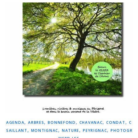
,
,
,
,
,
AGENDA
ARBRES
BONNEFOND
CHAVANAC
CONDAT
COR
,
,
,
,
SAILLANT
MONTIGNAC
NATURE
PEYRIGNAC
PHOTOGRAP