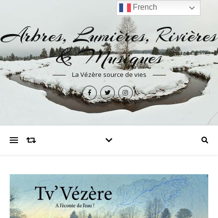
French
Arbres, Lumières, Rivières
& Musiques
La Vézère source de vies