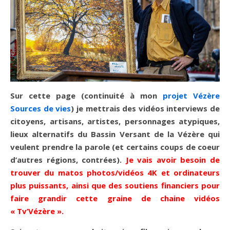
Sur cette page (continuité à mon
projet Vézère
Sources de vies
) je mettrais des vidéos interviews de
citoyens, artisans, artistes, personnages atypiques,
lieux alternatifs du Bassin Versant de la Vézère qui
veulent prendre la parole (et certains coups de coeur
d’autres régions, contrées).
Je vais avoir besoin de
trouver du matos photos/vidéos 4K et ordinateurs
plus puissants, ainsi que des soutiens financiers pour
faire grandir cette graine de chaine vidéos
« Tv’Vézère ».