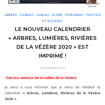
,
,
,
,
,
ARBRES
CONDAT
CUBLAC
FLORE
PEYRIGNAC
PHOTOGRA
ET VILLAGES
LE NOUVEAU CALENDRIER
« ARBRES, LUMIÈRES, RIVIÈRES
DE LA VÉZÈRE 2020 » EST
IMPRIMÉ !
24 septembre 2019
Chèr(e)s ami(e)s de la vallée de la Vézère
Je tiens à vous informer que je viens de rééditer le
calendrier
« Arbres, Lumières, Rivières de la Vézère
2020 » .