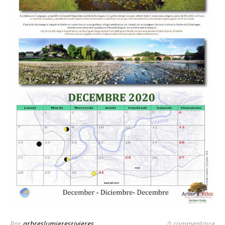
Par
arbreslumieresrivieres
0 commentaire