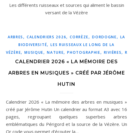
Les différents ruisseaux et sources qui aliment le bassin
versant de la Vézère
,
,
,
,
ARBRES
CALENDRIERS 2026
CORRÈZE
DORDOGNE
LA
,
BIODIVERSITÉ
LES RUISSEAUX LE LONG DE LA
,
,
,
,
,
VÉZÈRE
MUSIQUE
NATURE
PHOTOGRAPHIE
RIVIÈRES
RUI
CALENDRIER 2026 « LA MÉMOIRE DES
ARBRES EN MUSIQUES » CRÉÉ PAR JÉRÔME
HUTIN
Calendrier 2026 « La mémoire des arbres en musiques »
créé par Jérôme Hutin Un calendrier au format A3 avec 16
pages, regroupant quelques superbes arbres
emblématiques du Périgord et la source de la Vézère. Un
Qr code vous permet d’écouter la…