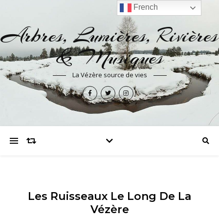
French
Arbres, Lumières, Rivières
& Musiques
La Vézère source de vies
Les Ruisseaux Le Long De La
Vézère