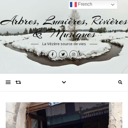
French
Arbres, Lumières, Rivières
& Musiques
La Vézère source de vies