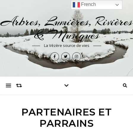
French
Arbres, Lumières, Rivières
& Musiques
La Vézère source de vies
PARTENAIRES ET
PARRAINS