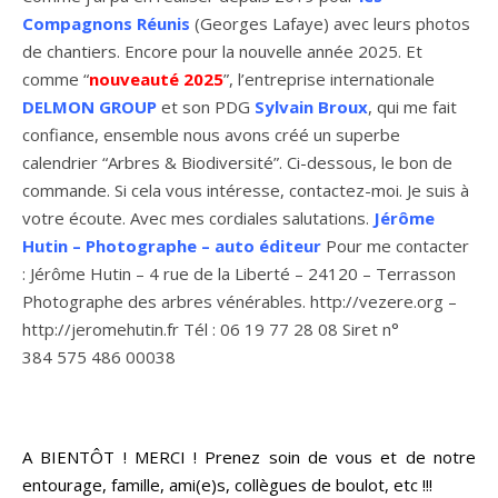
Compagnons Réunis
(Georges Lafaye) avec leurs photos
de chantiers. Encore pour la nouvelle année 2025. Et
comme “
nouveauté 2025
”, l’entreprise internationale
DELMON GROUP
et son PDG
Sylvain Broux
, qui me fait
confiance, ensemble nous avons créé un superbe
calendrier “Arbres & Biodiversité”. Ci-dessous, le bon de
commande. Si cela vous intéresse, contactez-moi. Je suis à
votre écoute. Avec mes cordiales salutations.
Jérôme
Hutin – Photographe – auto éditeur
Pour me contacter
: Jérôme Hutin – 4 rue de la Liberté – 24120 – Terrasson
Photographe des arbres vénérables. http://vezere.org –
http://jeromehutin.fr Tél : 06 19 77 28 08 Siret n°
384 575 486 00038
Voici quelques exemple des pages de mon nouveau
calendrier « 40 ans de photographie ».
A BIENTÔT ! MERCI ! Prenez soin de vous et de notre
entourage, famille, ami(e)s, collègues de boulot, etc !!!