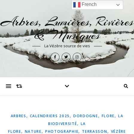
French
Arbres, Lumières, Rivières
& Musiques
La Vézère source de vies
,
,
,
,
ARBRES
CALENDRIERS 2025
DORDOGNE
FLORE
LA
,
BIODIVERSITÉ
LA
,
,
,
,
FLORE
NATURE
PHOTOGRAPHIE
TERRASSON
VÉZÈRE