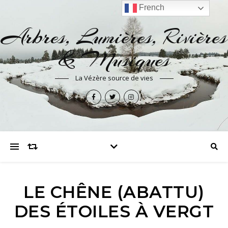
French
Arbres, Lumières, Rivières
& Musiques
La Vézère source de vies
LE CHÊNE (ABATTU)
DES ÉTOILES À VERGT