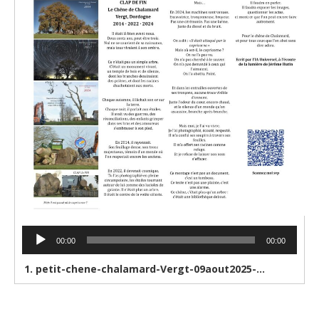
petit-chene-chalamard-Vergt-09aout2025-17h20-ZOO
Lecteur
audio
00:00
00:00
1.
petit-chene-chalamard-Vergt-09aout2025-17h20-ZOOM0011_01