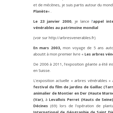
et de mécènes, je suis partis autour du mon
Planète
« .
Le 23 janvier 2000
, je lance l
’
appel int
vénérables au patrimoine mondial
(voir sur http://arbresvenerables.fr)
En mars 2003,
mon voyage de 5 ans autou
aboutit à mon premier livre «
Les arbres vén
De 2006 à 2011, l’exposition géante a été ins
en Suisse.
L’exposition actuelle « arbres vénérables 
festival du film de jardins de Gaillac (Tar
animalier de Montier en Der (Haute Marn
(Var)
, à
Levallois Perret (Hauts de Seine
Décines
(69) lors de l’opération de plant
International de Géographie de Saint Di