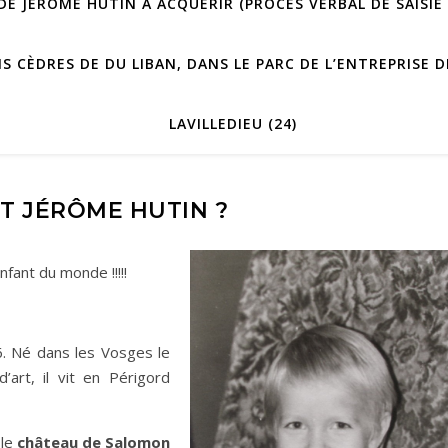
E JÉRÔME HUTIN À ACQUÉRIR (PROCÈS VERBAL DE SAISIE 
IS CÈDRES DE DU LIBAN, DANS LE PARC DE L’ENTREPRISE
LAVILLEDIEU (24)
ST JÉRÔME HUTIN ?
enfant du monde !!!!!
. Né dans les Vosges le
art, il vit en Périgord
 le
château de Salomon