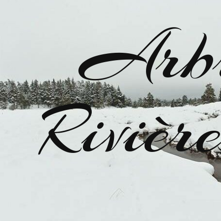
Arbr
Riviè