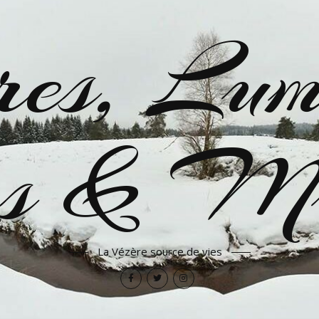
es, Lumi
res & Mu
La Vézère source de vies