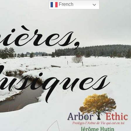
French
ères,
siques