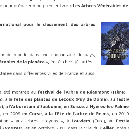
de pour préparer mon premier livre «
Les Arbres Vénérables de 
ernational pour le classement des arbres
r du monde dans une cinquantaine de pays,
érables de la planète
», édité chez JC Lattès.
tallée dans différentes villes de France et aussi
» a été montrée au
festival de l’Arbre de Réaumont (Isère)
,
n)
, à la
fête des plantes de Lezoux (Puy de Dôme)
, au
festiv
e)
, à l’
Arboretum d’Eaubonne, en Suisse
, à
Hyères-les-Palmie
)
, en 2009
en Corse, à la fête de l’arbre de Reims,
en 2010
ation « aux arbres citoyens », à
Louviers
(Eure), au
Festiv
é (Vosges)
, et en octobre 2011 dans la ville du
Cellier
, près 