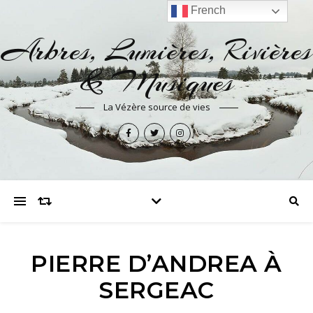
French
Arbres, Lumières, Rivières
& Musiques
La Vézère source de vies
PIERRE D’ANDREA À
SERGEAC