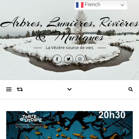
French
Arbres, Lumières, Rivières
& Musiques
La Vézère source de vies