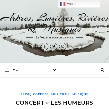
French
Arbres, Lumières, Rivières
& Musiques
La Vézère source de vies
,
,
,
BRIVE
CORRÈZE
MUSICIENS
MUSIQUE
CONCERT « LES HUMEURS