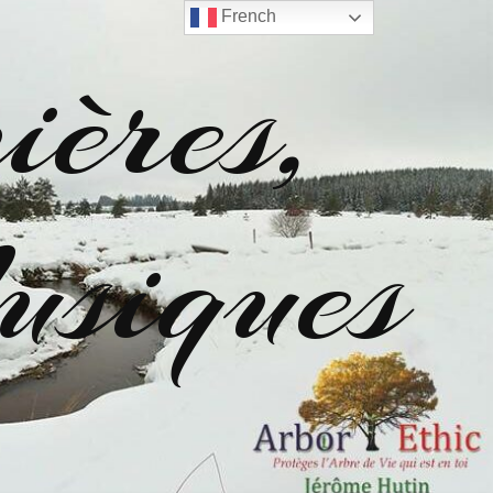
French
ères,
siques