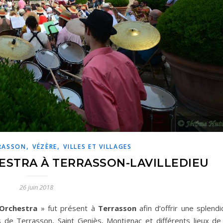
,
,
RASSON
VÉZÈRE
VILLES ET VILLAGES
ESTRA À TERRASSON-LAVILLEDIEU
26 juin 2018
 Orchestra
» fut présent à
Terrasson
afin d’offrir une splend
 de Terrasson, Saint Geniès, Montignac et différents lieux de 