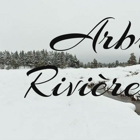
Arbr
Riviè