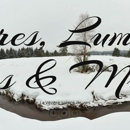
es, Lumi
res & Mu
La Vézère source de vies