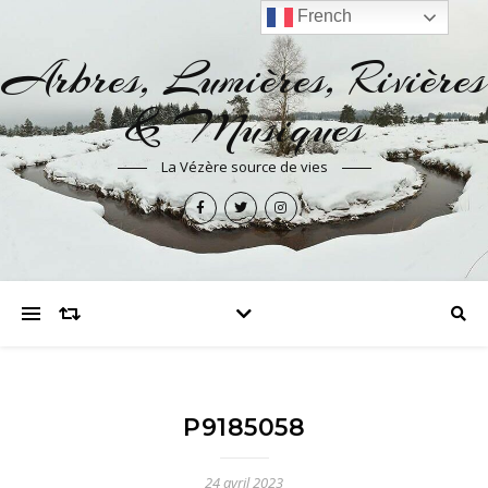
French
Arbres, Lumières, Rivières
& Musiques
La Vézère source de vies
P9185058
24 avril 2023