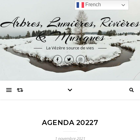
French
Arbres, Lumières, Rivières
& Musiques
La Vézère source de vies
AGENDA 20227
1 novembre 2021