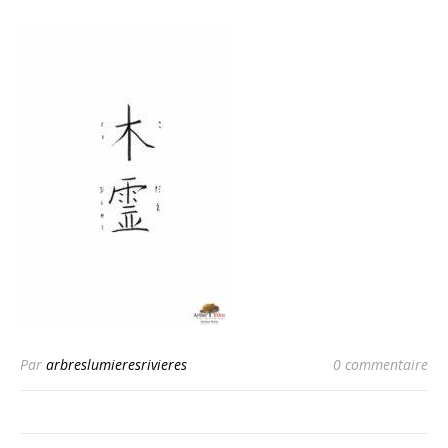
Par
arbreslumieresrivieres
0 commentaire