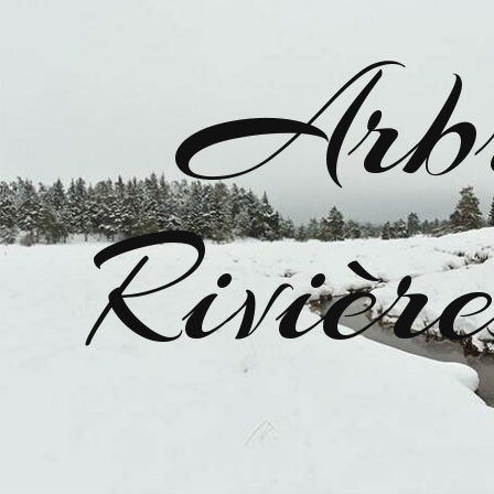
Arbr
Riviè