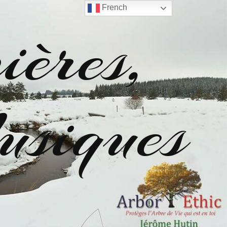
French
ères,
siques