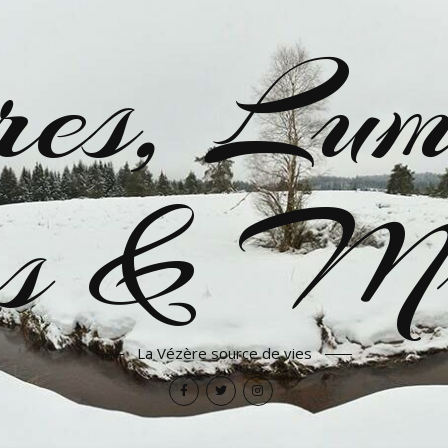
es, Lumi
res & Mu
La Vézère source de vies