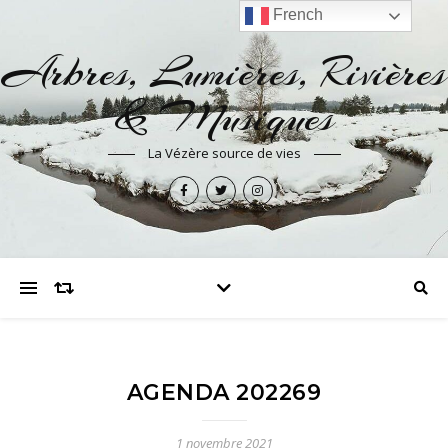
French
Arbres, Lumières, Rivières
& Musiques
La Vézère source de vies
AGENDA 202269
1 novembre 2021