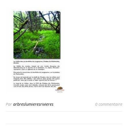
Par
arbreslumieresrivieres
0 commentaire