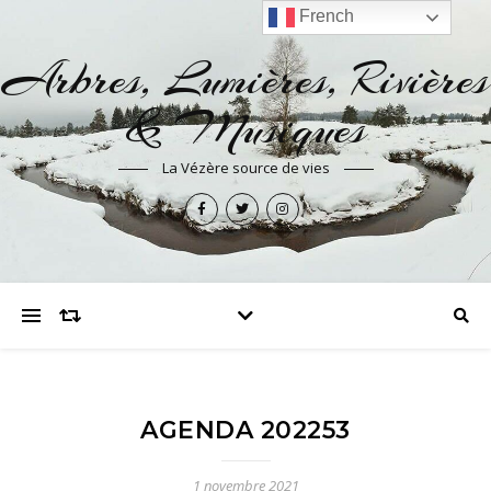
French
Arbres, Lumières, Rivières
& Musiques
La Vézère source de vies
AGENDA 202253
1 novembre 2021