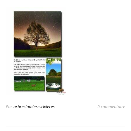
Par
arbreslumieresrivieres
0 commentaire