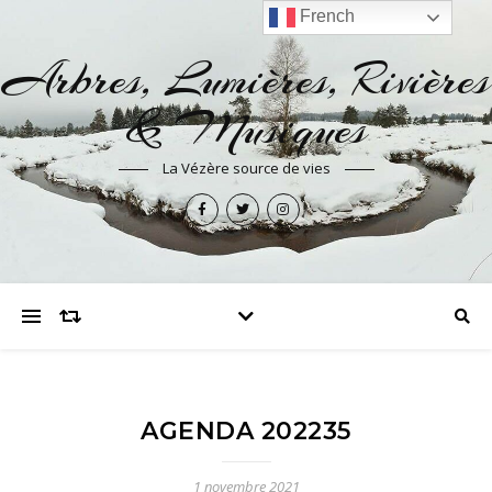
French
Arbres, Lumières, Rivières
& Musiques
La Vézère source de vies
AGENDA 202235
1 novembre 2021