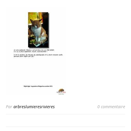
Par
arbreslumieresrivieres
0 commentaire