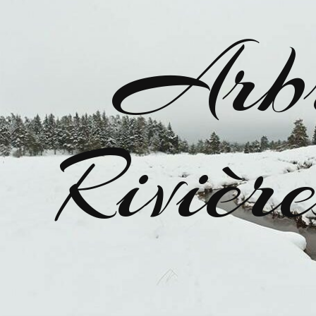
Arbr
Riviè