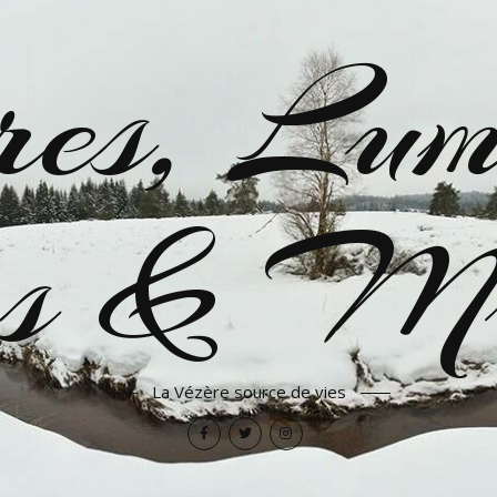
es, Lumi
res & Mu
La Vézère source de vies