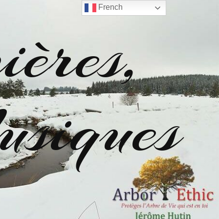
French
ères,
siques